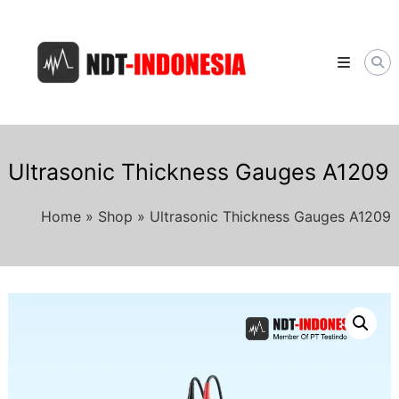
Skip
NDT-
to
INDONESIA.COM
content
Distributor
Alat
&
Jasa
NDT
Berkualitas
di
Ultrasonic Thickness Gauges A1209
Indonesia
Home
»
Shop
»
Ultrasonic Thickness Gauges A1209